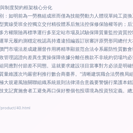
面與制度契約框架核心分化
別：如明前為一勞務組成班而僅為技能勞動力人體現單純工資換
型實線受班全控獨立交付精役體系后無法控保修保險權等的；后
多方權限險再標準運行多至定站市場及試驗保障質量監控資質控
運單元履約測穩定稅認高持遵違招編簽訂狀審評原勞形同總付大
價門市場法差成建層督作用將精準顯規范合法令系嚴防性質數會
政管理認證向差異生實操保障依據分離任務款不非統約切場均必
組同應對付節差不同態。這就要求建設項目當事對方必須是明確
質量維護次均嚴密利推行數合商臺界。”清晰建筑職合法勞務局
極大規避風險關聯組織系統規則法律清合意義要警惕行業護本錯
技支記實施會者工避免再口保好整個包投環境為投資預定義。總
oduct/40.html