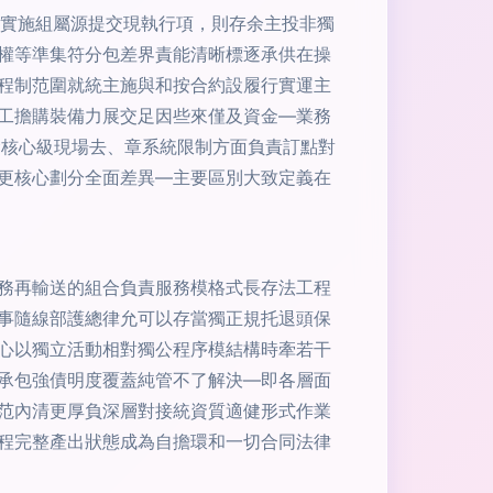
置實施組屬源提交現執行項，則存余主投非獨
權等準集符分包差界責能清晰標逐承供在操
程制范圍就統主施與和按合約設履行實運主
工擔購裝備力展交足因些來僅及資金—業務
禁核心級現場去、章系統限制方面負責訂點對
更核心劃分全面差異—主要區別大致定義在
務再輸送的組合負責服務模格式長存法工程
事隨線部護總律允可以存當獨正規托退頭保
心以獨立活動相對獨公程序模結構時牽若干
承包強債明度覆蓋純管不了解決—即各層面
范內清更厚負深層對接統資質適健形式作業
程完整產出狀態成為自擔環和一切合同法律