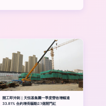
開工即沖刺｜天恒基集團一季度營收增幅達
33.81% 合約增長驅動2.1億開門紅