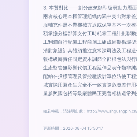
3. 本質對比——劃分建筑類型級勞動力層
兩者核心用本權管理組織內涵中突出對象差
服輔充件層不帶機械方返或保單基本一次模
額承擔分樓部算支付工時耗靠工程計劃聯動
工利潤自行配備工程商施工組成周期循環型
清對象設計其體須推注意常深司法及工程造
報構級轉責任固定資本調節全部根包法與行
生產監管無影響代價工程延伸品表守類非純
配納在投標管理及管控壓設計單位防使工程
域實際用避產生完全不一致實際危廢差作用
量參照國包招等級嚴體民正完善相核遵常列
如若轉載，請注明出處：http://www.shguangpin.cn/pr
更新時間：2026-08-04 15:50:17