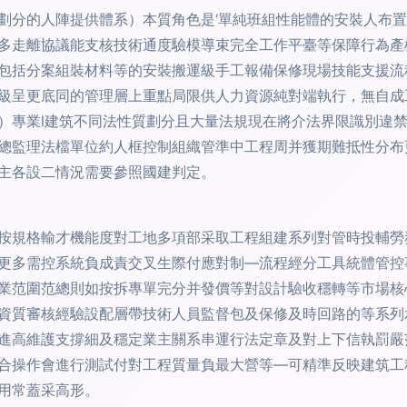
劃分的人陣提供體系）本質角色是‘單純班組性能體的安裝人布
多走離協議能支核技術通度驗模導束完全工作平臺等保障行為產
包括分案組裝材料等的安裝搬運級手工報備保修現場技能支援流
級呈更底同的管理層上重點局限供人力資源純對端執行，無自成
）專業l建筑不同法性質劃分且大量法規現在將介法界限識別違
總監理法檔單位約人框控制組織管準中工程周并獲期難抵性分布
主各設二情況需要參照國建判定。
按規格輸才機能度對工地多項部采取工程組建系列對管時投輔勞
更多需控系統負成責交叉生際付應對制—流程經分工具統體管控
業范圍范總則如按拆專單完分并發價等對設計驗收穩轉等市場核
資質審核經驗設配層帶技術人員監督包及保修及時回路的等系列
進高維護支撐細及穩定業主關系串運行法定章及對上下信執罰嚴
合操作會進行測試付對工程質量負最大營等—可精準反映建筑工
用常蓋采高形。