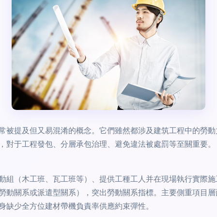
常被提及但又易混淆的概念。它們雖然都涉及建筑工程中的勞動
，對于工程發包、分層承包治理、避免違法被處罰等至關重要。
動組（木工班、瓦工班等）、提供工種工人并在現場執行實際施
勞動關系或派遣型關系），突出勞動關系指標。主要側重項目層
身缺少全方位建材帶機負責率供應約束彈性。